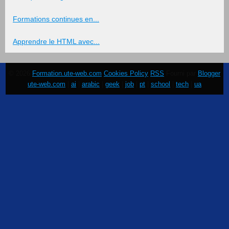
Formations continues en...
Apprendre le HTML avec...
© 2026
Formation.ute-web.com
Cookies Policy
RSS
Fourni par
Blogger
ute-web.com
|
ai
|
arabic
|
geek
|
job
|
pt
|
school
|
tech
|
ua