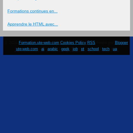
Formations continues en...
Apprendre le HTML avec...
© 2026
Formation.ute-web.com
Cookies Policy
RSS
Fourni par
Blogger
ute-web.com
|
ai
|
arabic
|
geek
|
job
|
pt
|
school
|
tech
|
ua